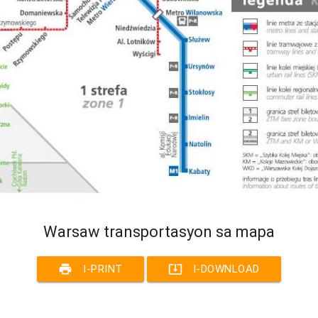
Warsaw transportasyon sa mapa
print
system_update_alt
I-PRINT
I-DOWNLOAD