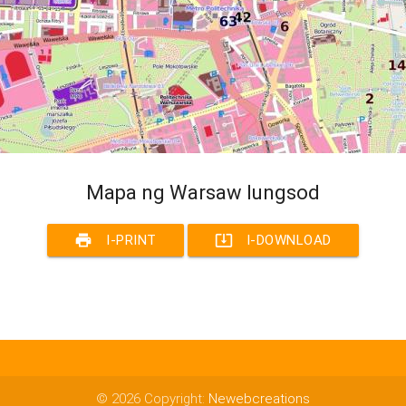
Mapa ng Warsaw lungsod
print
system_update_alt
I-PRINT
I-DOWNLOAD
© 2026 Copyright:
Newebcreations