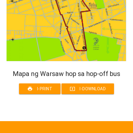
Mapa ng Warsaw hop sa hop-off bus
print
system_update_alt
I-PRINT
I-DOWNLOAD