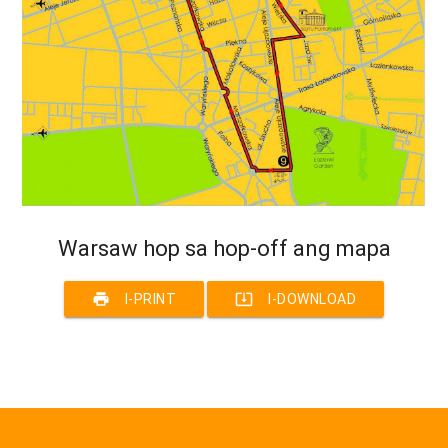
Warsaw hop sa hop-off ang mapa
print
system_update_alt
I-PRINT
I-DOWNLOAD